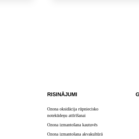
RISINĀJUMI
G
Ozona oksidācija rūpniecisko
notekūdeņu attīrīšanai
Ozona izmantošana kautuvēs
Ozona izmantošana akvakultūrā