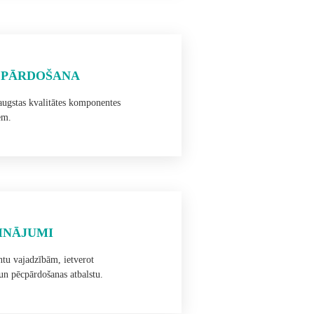
 PĀRDOŠANA
augstas kvalitātes komponentes
em.
SINĀJUMI
ntu vajadzībām, ietverot
 un pēcpārdošanas atbalstu.