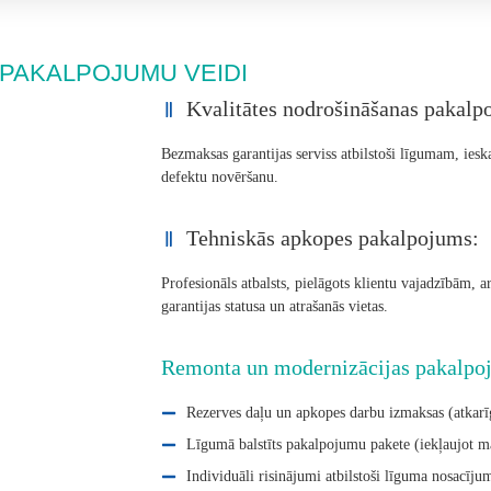
PAKALPOJUMU VEIDI
Kvalitātes nodrošināšanas pakalp
Bezmaksas garantijas serviss atbilstoši līgumam, iesk
defektu novēršanu.
Tehniskās apkopes pakalpojums:
Profesionāls atbalsts, pielāgots klientu vajadzībām, 
garantijas statusa un atrašanās vietas.
Remonta un modernizācijas pakalpo
Rezerves daļu un apkopes darbu izmaksas (atkarīg
Līgumā balstīts pakalpojumu pakete (iekļaujot m
Individuāli risinājumi atbilstoši līguma nosacīju