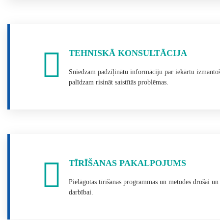
TEHNISKĀ KONSULTĀCIJA
Sniedzam padziļinātu informāciju par iekārtu izmanto
palīdzam risināt saistītās problēmas.
TĪRĪŠANAS PAKALPOJUMS
Pielāgotas tīrīšanas programmas un metodes drošai un 
darbībai.