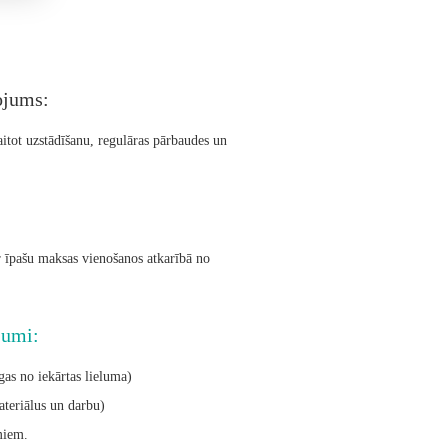
ojums:
aitot uzstādīšanu, regulāras pārbaudes un
ar īpašu maksas vienošanos atkarībā no
jumi:
as no iekārtas lieluma)
ateriālus un darbu)
miem.