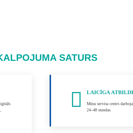
KALPOJUMA SATURS
LAICĪGA ATBILD
igitāls
Mūsu servisa centrs darbojas
,
24–48 stundas.