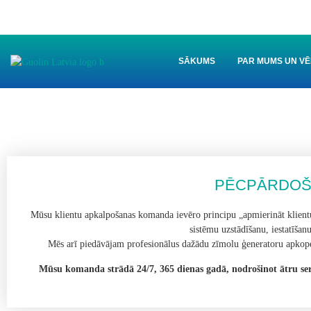
SĀKUMS
PAR MUMS UN VĒ
PĒCPĀRDOŠ
Mūsu klientu apkalpošanas komanda ievēro principu „apmierināt klientu
sistēmu uzstādīšanu, iestatīša
Mēs arī piedāvājam profesionālus dažādu zīmolu ģeneratoru apkope
Mūsu komanda strādā 24/7, 365 dienas gadā, nodrošinot ātru serv