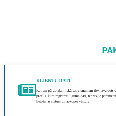
PA
KLIENTU DATI
Katram pārdotajam iekārtas vienumam tiek izveidots d
profils, kurā reģistrēti līguma dati, tehniskie parametri
lietošanas statuss un apkopes vēsture.