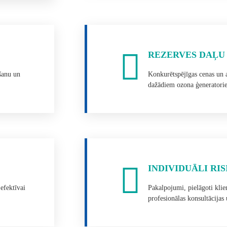
REZERVES DAĻU
šanu un
Konkurētspējīgas cenas un 
dažādiem ozona ģeneratori
INDIVIDUĀLI RI
efektīvai
Pakalpojumi, pielāgoti klie
profesionālas konsultācijas