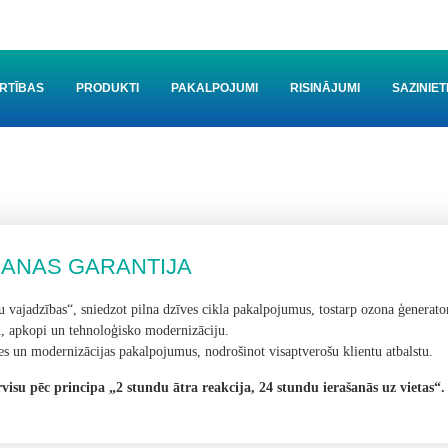
RTĪBAS
PRODUKTI
PAKALPOJUMI
RISINĀJUMI
SAZINIE
ANAS GARANTIJA
 vajadzības“, sniedzot pilna dzīves cikla pakalpojumus, tostarp ozona ģenerato
nu, apkopi un tehnoloģisko modernizāciju.
s un modernizācijas pakalpojumus, nodrošinot visaptverošu klientu atbalstu.
isu pēc principa „2 stundu ātra reakcija, 24 stundu ierašanās uz vietas“.