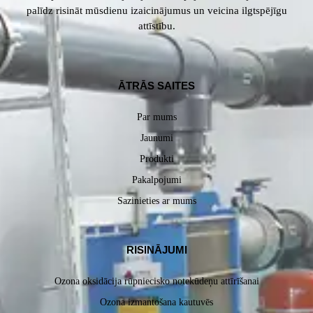
palīdz risināt mūsdienu izaicinājumus un veicina ilgtspējīgu
attīstību.
ĀTRĀS SAITES
Par mums
Jaunumi
Produkti
Pakalpojumi
Sazinieties ar mums
RISINĀJUMI
Ozona oksidācija rūpniecisko notekūdeņu attīrīšanai
Ozona izmantošana kautuvēs