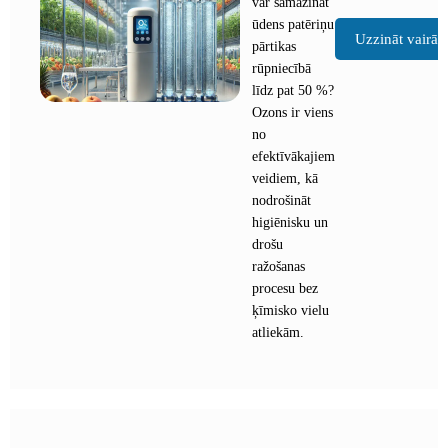
var samazināt
ūdens patēriņu
Uzzināt vairāk
pārtikas
rūpniecībā
līdz pat 50 %?
Ozons ir viens
no
efektīvākajiem
veidiem, kā
nodrošināt
higiēnisku un
drošu
ražošanas
procesu bez
ķīmisko vielu
atliekām.