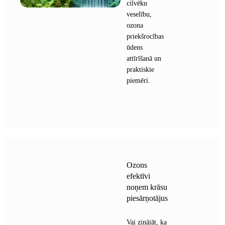
cilvēku
veselību,
ozona
priekšrocības
ūdens
attīrīšanā un
praktiskie
piemēri.
Ozons
efektīvi
noņem krāsu
piesārņotājus
Vai zinājāt, ka