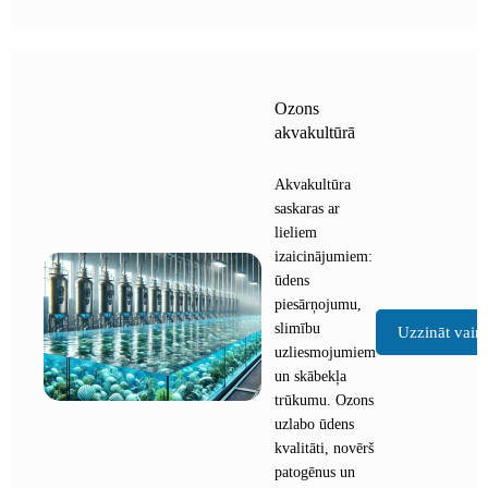
Ozons
akvakultūrā
Akvakultūra
saskaras ar
lieliem
izaicinājumiem:
ūdens
piesārņojumu,
slimību
Uzzināt vair
uzliesmojumiem
un skābekļa
trūkumu. Ozons
uzlabo ūdens
kvalitāti, novērš
patogēnus un