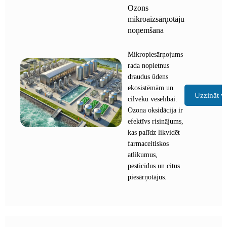
Ozons
mikroaizsārņotāju
noņemšana
Mikropiesārņojums
rada nopietnus
draudus ūdens
ekosistēmām un
Uzzināt v
cilvēku veselībai.
Ozona oksidācija ir
efektīvs risinājums,
kas palīdz likvidēt
farmaceitiskos
atlikumus,
pesticīdus un citus
piesārņotājus.