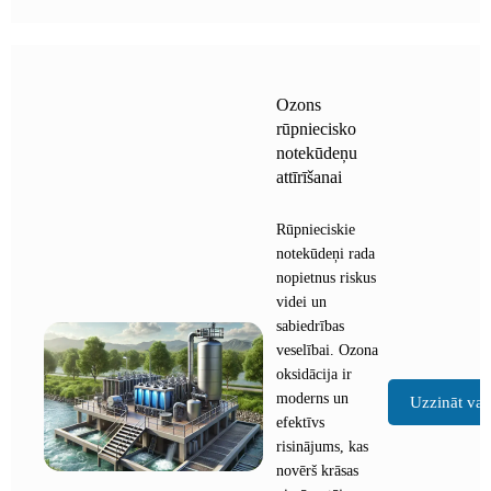
Ozons
rūpniecisko
notekūdeņu
attīrīšanai
Rūpnieciskie
notekūdeņi rada
nopietnus riskus
videi un
sabiedrības
veselībai. Ozona
oksidācija ir
moderns un
Uzzināt vai
efektīvs
risinājums, kas
novērš krāsas