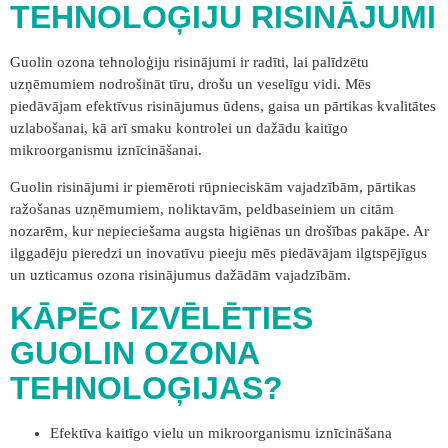
TEHNOLOĢIJU RISINĀJUMI
Guolin ozona tehnoloģiju risinājumi ir radīti, lai palīdzētu
uzņēmumiem nodrošināt tīru, drošu un veselīgu vidi. Mēs
piedāvājam efektīvus risinājumus ūdens, gaisa un pārtikas kvalitātes
uzlabošanai, kā arī smaku kontrolei un dažādu kaitīgo
mikroorganismu iznīcināšanai.
Guolin risinājumi ir piemēroti rūpnieciskām vajadzībām, pārtikas
ražošanas uzņēmumiem, noliktavām, peldbaseiniem un citām
nozarēm, kur nepieciešama augsta higiēnas un drošības pakāpe. Ar
ilggadēju pieredzi un inovatīvu pieeju mēs piedāvājam ilgtspējīgus
un uzticamus ozona risinājumus dažādām vajadzībām.
KĀPĒC IZVĒLĒTIES
GUOLIN OZONA
TEHNOLOĢIJAS?
Efektīva kaitīgo vielu un mikroorganismu iznīcināšana