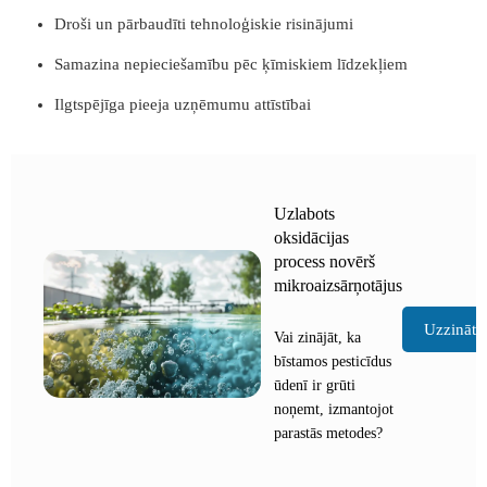
Droši un pārbaudīti tehnoloģiskie risinājumi
Samazina nepieciešamību pēc ķīmiskiem līdzekļiem
Ilgtspējīga pieeja uzņēmumu attīstībai
Uzlabots
oksidācijas
process novērš
mikroaizsārņotājus
Uzzināt 
Vai zinājāt, ka
bīstamos pesticīdus
ūdenī ir grūti
noņemt, izmantojot
parastās metodes?