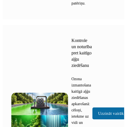
patēriņu.
Kontrole
un noturība
pret kaitīgo
aļģu
ziedēšanu
Ozona
izmantošana
kaitīgā aļģu
ziedēšanas
apkarošanā:
cēloņi,
Uzzināt vairāk
ietekme uz
vidi un