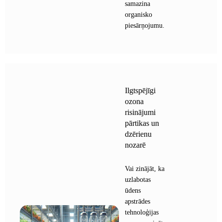
samazina
organisko
piesārņojumu.
Ilgtspējīgi
ozona
risinājumi
pārtikas un
dzērienu
nozarē
Vai zinājāt, ka
uzlabotas
ūdens
apstrādes
tehnoloģijas