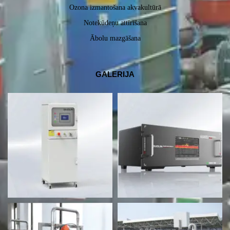
Ozona izmantošana akvakultūrā
Notekūdeņu attīrīšana
Ābolu mazgāšana
GALERIJA