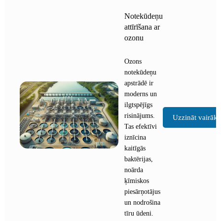
Notekūdeņu
attīrīšana ar
ozonu
Ozons
notekūdeņu
apstrādē ir
moderns un
ilgtspējīgs
risinājums.
Uzzināt vairāk
Tas efektīvi
iznīcina
kaitīgās
baktērijas,
noārda
ķīmiskos
piesārņotājus
un nodrošina
tīru ūdeni.