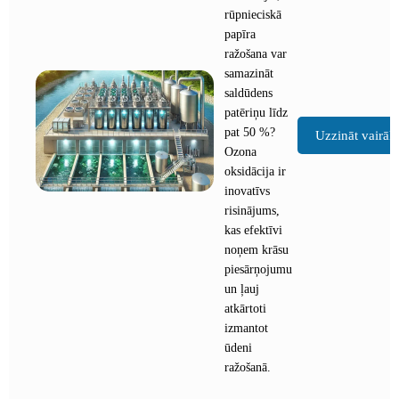
rūpnieciskā
papīra
ražošana var
samazināt
saldūdens
patēriņu līdz
pat 50 %?
Uzzināt vairāk
Ozona
oksidācija ir
inovatīvs
risinājums,
kas efektīvi
noņem krāsu
piesārņojumu
un ļauj
atkārtoti
izmantot
ūdeni
ražošanā.