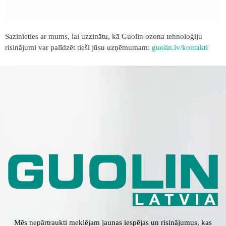
Sazinieties ar mums, lai uzzinātu, kā Guolin ozona tehnoloģiju
risinājumi var palīdzēt tieši jūsu uzņēmumam:
guolin.lv/kontakti
Mēs nepārtraukti meklējam jaunas iespējas un risinājumus, kas