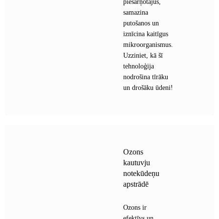
piesārņotājus,
samazina
putošanos un
iznīcina kaitīgus
mikroorganismus.
Uzziniet, kā šī
tehnoloģija
nodrošina tīrāku
un drošāku ūdeni!
Ozons
kautuvju
notekūdeņu
apstrādē
Ozons ir
efektīvs un