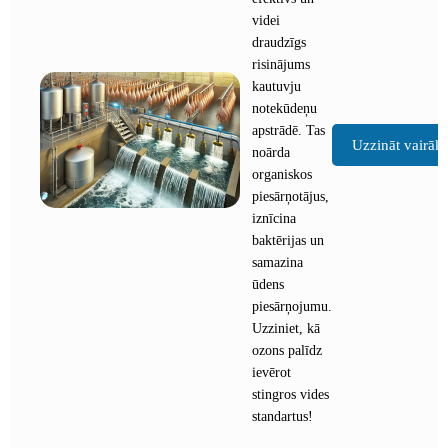
videi
draudzīgs
risinājums
kautuvju
notekūdeņu
apstrādē. Tas
Uzzināt vairāk
noārda
organiskos
piesārņotājus,
iznīcina
baktērijas un
samazina
ūdens
piesārņojumu.
Uzziniet, kā
ozons palīdz
ievērot
stingros vides
standartus!