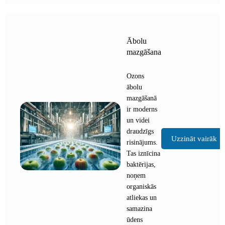
Ābolu
mazgāšana
Ozons
ābolu
mazgāšanā
ir moderns
un videi
draudzīgs
Uzzināt vairāk
risinājums.
Tas iznīcina
baktērijas,
noņem
organiskās
atliekas un
samazina
ūdens