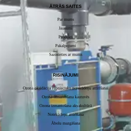
ĀTRĀS SAITES
Par mums
Jaunumi
Produkti
Pakalpojumi
Sazinieties ar mums
RISINĀJUMI
Ozona oksidācija rūpniecisko notekūdeņu attīrīšanai
Ozona izmantošana kautuvēs
Ozona izmantošana akvakultūrā
Notekūdeņu attīrīšana
Ābolu mazgāšana