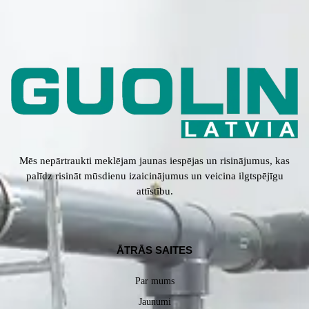
Mēs nepārtraukti meklējam jaunas iespējas un risinājumus, kas
palīdz risināt mūsdienu izaicinājumus un veicina ilgtspējīgu
attīstību.
ĀTRĀS SAITES
Par mums
Jaunumi