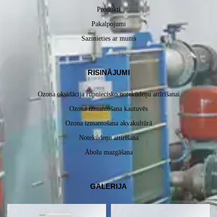
Produkti
Pakalpojumi
Sazinieties ar mums
RISINĀJUMI
Ozona oksidācija rūpniecisko notekūdeņu attīrīšanai
Ozona izmantošana kautuvēs
Ozona izmantošana akvakultūrā
Notekūdeņu attīrīšana
Ābolu mazgāšana
GALERIJA