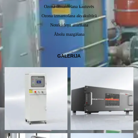
Ozona izmantošana kautuvēs
Ozona izmantošana akvakultūrā
Notekūdeņu attīrīšana
Ābolu mazgāšana
GALERIJA