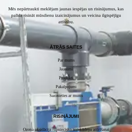
Mēs nepārtraukti meklējam jaunas iespējas un risinājumus, kas
palīdz risināt mūsdienu izaicinājumus un veicina ilgtspējīgu
attīstību.
ĀTRĀS SAITES
Par mums
Jaunumi
Produkti
Pakalpojumi
Sazinieties ar mums
RISINĀJUMI
Ozona oksidācija rūpniecisko notekūdeņu attīrīšanai