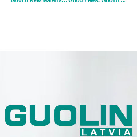
Guolin New Materials Debuts at CPHI & PMEC China 2024
Good news! Guolin Technology has won a national invention patent!